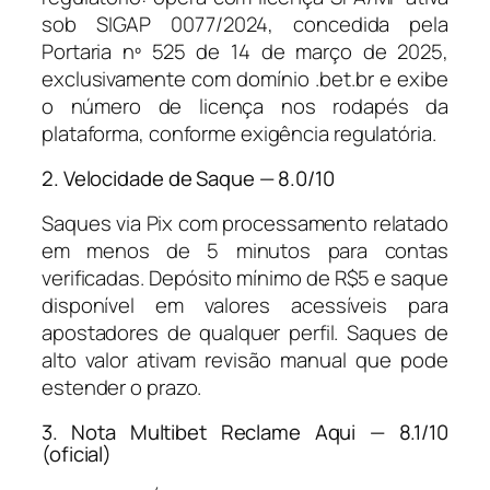
sob SIGAP 0077/2024, concedida pela
Portaria nº 525 de 14 de março de 2025,
exclusivamente com domínio .bet.br e exibe
o número de licença nos rodapés da
plataforma, conforme exigência regulatória.
2. Velocidade de Saque — 8.0/10
Saques via Pix com processamento relatado
em menos de 5 minutos para contas
verificadas. Depósito mínimo de R$5 e saque
disponível em valores acessíveis para
apostadores de qualquer perfil. Saques de
alto valor ativam revisão manual que pode
estender o prazo.
3. Nota Multibet Reclame Aqui — 8.1/10
(oficial)