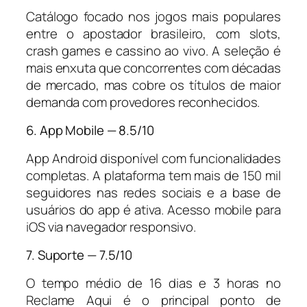
Catálogo focado nos jogos mais populares
entre o apostador brasileiro, com slots,
crash games e cassino ao vivo. A seleção é
mais enxuta que concorrentes com décadas
de mercado, mas cobre os títulos de maior
demanda com provedores reconhecidos.
6. App Mobile — 8.5/10
App Android disponível com funcionalidades
completas. A plataforma tem mais de 150 mil
seguidores nas redes sociais e a base de
usuários do app é ativa. Acesso mobile para
iOS via navegador responsivo.
7. Suporte — 7.5/10
O tempo médio de 16 dias e 3 horas no
Reclame Aqui é o principal ponto de