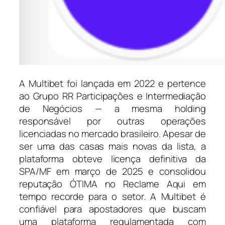
A Multibet foi lançada em 2022 e pertence
ao Grupo RR Participações e Intermediação
de Negócios — a mesma holding
responsável por outras operações
licenciadas no mercado brasileiro. Apesar de
ser uma das casas mais novas da lista, a
plataforma obteve licença definitiva da
SPA/MF em março de 2025 e consolidou
reputação ÓTIMA no Reclame Aqui em
tempo recorde para o setor. A Multibet é
confiável para apostadores que buscam
uma plataforma regulamentada com