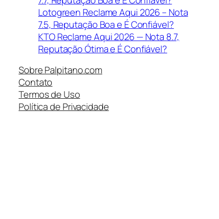
Lotogreen Reclame Aqui 2026 – Nota
7.5, Reputação Boa e É Confiável?
KTO Reclame Aqui 2026 — Nota 8.7,
Reputação Ótima e É Confiável?
Sobre Palpitano.com
Contato
Termos de Uso
Política de Privacidade