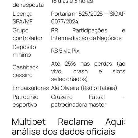
16 dias e 3 horas
de resposta
Licença
Portaria nº 525/2025 — SIGAP
SPA/MF
0077/2024
Grupo
RR Participações e
controlador
Intermediação de Negócios
Depósito
R$ 5 via Pix
mínimo
Até 25% nas perdas (ao
Cashback
vivo, crash e slots
cassino
selecionados)
Embaixadores
Alê Oliveira (Rádio Itatiaia)
Patrocínio
Cruzeiro Futsal —
esportivo
patrocinadora master
Multibet Reclame Aqui:
análise dos dados oficiais