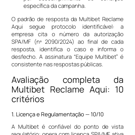
específica da campanha.
O padrão de resposta da Multibet Reclame
Aqui segue protocolo identificável: a
empresa cita o número da autorização
SPA/MF (nº 2090/2024) ao final de cada
resposta, identifica o caso e informa o
desfecho. A assinatura “Equipe Multibet” é
consistente nas respostas públicas.
Avaliação completa da
Multibet Reclame Aqui: 10
critérios
1. Licença e Regulamentação — 10/10
A Multibet é confiável do ponto de vista
regulatório: opera com licença SPA/MF ativa